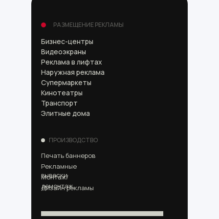
РАЗМЕЩЕНИЕ РЕКЛАМЫ
Бизнес-центры
Видеоэкраны
Реклама в лифтах
Наружная реклама
Супермаркеты
Кинотеатры
Транспорт
Элитные дома
ПРОИЗВОДСТВО
Печать баннеров
Рекламные
вывески
Монтаж/
демонтаж
Дизайн рекламы