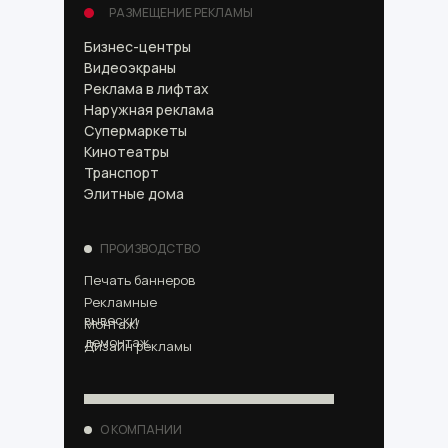
РАЗМЕЩЕНИЕ РЕКЛАМЫ
Бизнес-центры
Видеоэкраны
Реклама в лифтах
Наружная реклама
Супермаркеты
Кинотеатры
Транспорт
Элитные дома
ПРОИЗВОДСТВО
Печать баннеров
Рекламные
вывески
Монтаж/
демонтаж
Дизайн рекламы
О КОМПАНИИ