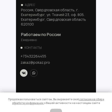
АДРЕС
Россия, Свердловская область, г.
Екатеринбург, ул. Ткачей 23, оф. 805.
Екатеринбург, Свердловская область
620100
Работаем по России
Ежедневно
КОНТАКТЫ
+73432264455
zakaz@pokaz.pro
Продолжая пользоваться сайтом, Вы выражаете своё
согласие на
сб
ор и
© 2025 — Рекламное агентство "Показ"
обработку информации
о Вашей активности на настоящем сайте
ООО «РА «Показ»