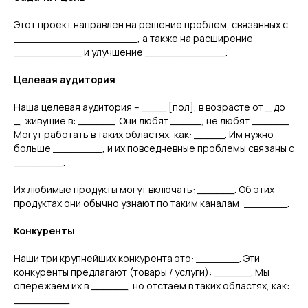
Этот проект направлен на решение проблем, связанных с
____________________, а также на расширение
___________ и улучшение _____________.
Целевая аудитория
Наша целевая аудитория – ____ [пол], в возрасте от _ до
_, живущие в: ______. Они любят _____, не любят ______.
Могут работать в таких областях, как: _____. Им нужно
больше ________, и их повседневные проблемы связаны с
________.
Их любимые продукты могут включать: ______. Об этих
продуктах они обычно узнают по таким каналам: _______.
Конкуренты
Наши три крупнейших конкурента это: _______. Эти
конкуренты предлагают (товары / услуги): ______. Мы
опережаем их в ______, но отстаем в таких областях, как:
_________.