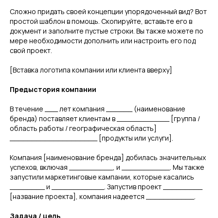
Сложно придать своей концепции упорядоченный вид? Вот
простой шаблон в помощь. Скопируйте, вставьте его в
документ и заполните пустые строки. Вы также можете по
мере необходимости дополнить или настроить его под
свой проект.
[Вставка логотипа компании или клиента вверху]
Предыстория компании
В течение ___ лет компания ______ (наименование
бренда) поставляет клиентам в ____________ [группа /
область работы / географическая область]
____________________ [продукты или услуги].
Компания [наименование бренда] добилась значительных
успехов, включая __________, и ___________. Мы также
запустили маркетинговые кампании, которые касались
________ и ____________. Запустив проект _________
[название проекта], компания надеется ___________.
Задача / цель