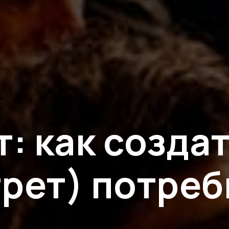
: как созда
рет) потре