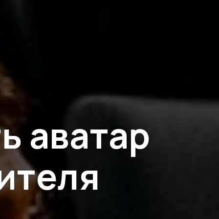
ть аватар
бителя