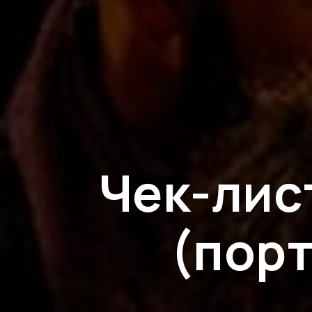
Чек-лист
(порт