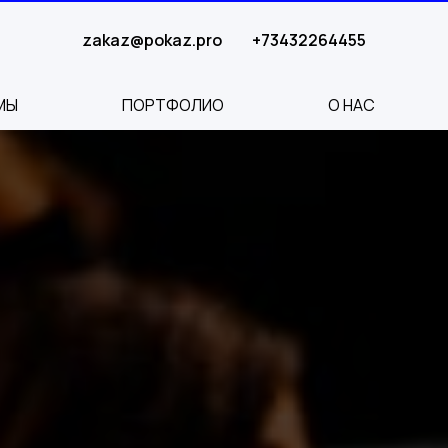
zakaz@pokaz.pro
+73432264455
МЫ
ПОРТФОЛИО
О НАС