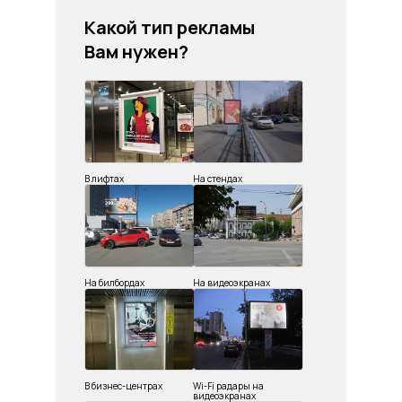
Какой тип рекламы
Вам нужен?
В лифтах
На стендах
На билбордах
На видеоэкранах
В бизнес-центрах
Wi-Fi радары на
видеоэкранах