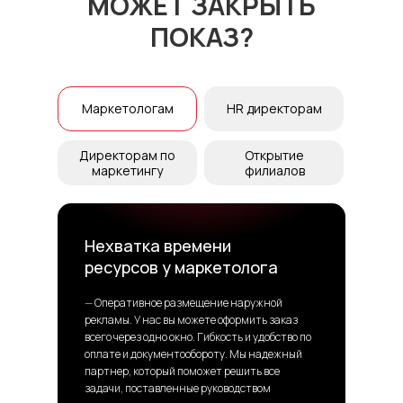
МОЖЕТ ЗАКРЫТЬ
ПОКАЗ?
Маркетологам
HR директорам
Директорам по
Открытие
маркетингу
филиалов
Нехватка времени
ресурсов у маркетолога
—
Оперативное размещение наружной
рекламы. У нас вы можете оформить заказ
всего через одно окно. Гибкость и удобство по
оплате и документообороту. Мы надежный
партнер, который поможет решить все
задачи, поставленные руководством